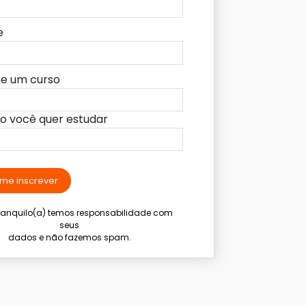
e
ne um curso
lo você quer estudar
me inscrever
tranquilo(a) temos responsabilidade com
seus
dados e não fazemos spam.