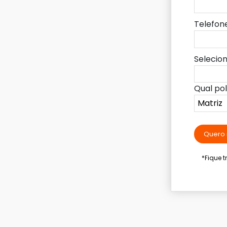
Telefon
Selecio
Qual po
Quero 
*Fique 