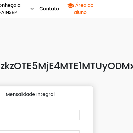
onheça a
Área do
Contato
FAINSEP
aluno
zkzOTE5MjE4MTE1MTUyODMx
Mensalidade Integral