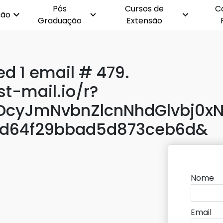
Pós
Cursos de
C
ção
Graduação
Extensão
d 1 email # 479.
st-mail.io/r?
cyJmNvbnZlcnNhdGlvbj0xN
d64f29bbad5d873ceb6d&
Nome
Email