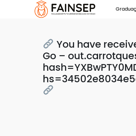
Gradua
You have receive
Go – out.carrotque
hash=YXBwPTY0MD
hs=34502e8034e5