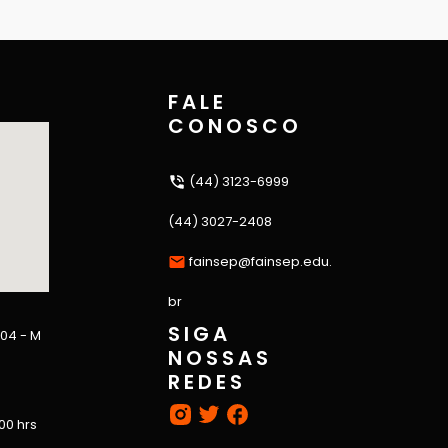
FALE
CONOSCO
(44) 3123-6999
(44) 3027-2408
fainsep@fainsep.edu.
br
SIGA
 04 - M
NOSSAS
REDES
:00 hrs