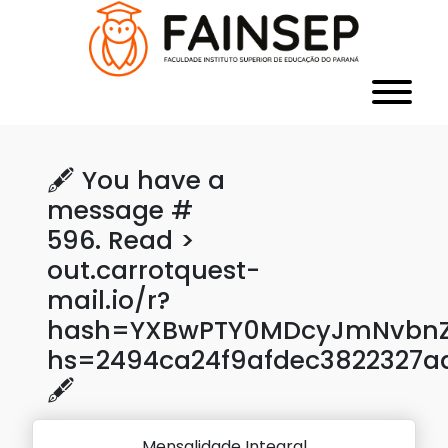
🖋 You have a
message #
596. Read >
out.carrotquest-
mail.io/r?
hash=YXBwPTY0MDcyJmNvbnZl
hs=2494ca24f9afdec3822327a
🖋
Mensalidade Integral