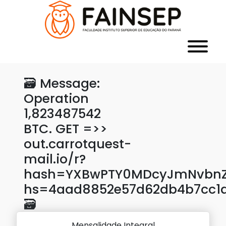
🗃 Message:
Operation
1,823487542
BTC. GET =>>
out.carrotquest-
mail.io/r?
hash=YXBwPTY0MDcyJmNvbnZl
hs=4aad8852e57d62db4b7cc1
🗃
Mensalidade Integral