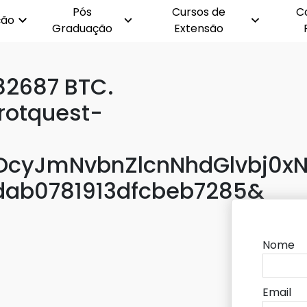
Pós
Cursos de
C
ção
Graduação
Extensão
.82687 BTC.
rotquest-
cyJmNvbnZlcnNhdGlvbj0xN
dab0781913dfcbeb7285&
Nome
Email