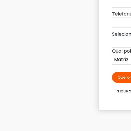
Telefon
Selecio
Qual po
Quero 
*Fique 