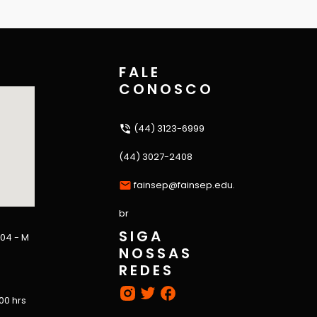
FALE
CONOSCO
(44) 3123-6999
(44) 3027-2408
fainsep@fainsep.edu.
br
SIGA
 04 - M
NOSSAS
REDES
:00 hrs