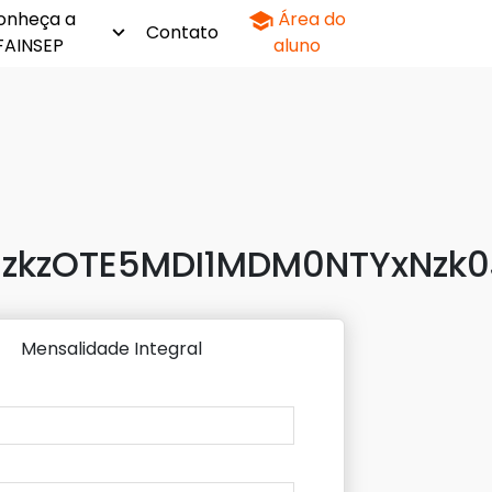
onheça a
Área do
Contato
FAINSEP
aluno
zkzOTE5MDI1MDM0NTYxNzk0
Mensalidade Integral