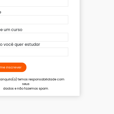
e
ne um curso
lo você quer estudar
me inscrever
tranquilo(a) temos responsabilidade com
seus
dados e não fazemos spam.