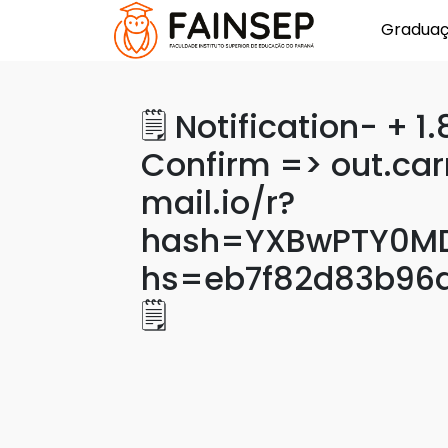
Gradua
🗒 Notification- + 1
Confirm => out.car
mail.io/r?
hash=YXBwPTY0MD
hs=eb7f82d83b96
🗒