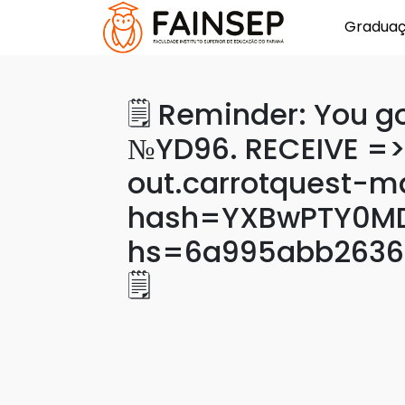
Gradua
🗒 Reminder: You go
№YD96. RECEIVE =
out.carrotquest-ma
hash=YXBwPTY0MD
hs=6a995abb2636
🗒