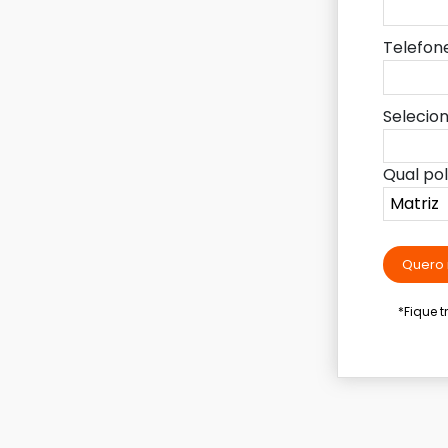
Telefon
Selecio
Qual po
Quero 
*Fique 