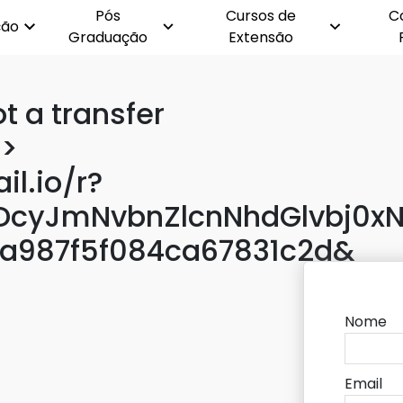
Pós
Cursos de
C
ção
Graduação
Extensão
t a transfer
>>
il.io/r?
cyJmNvbnZlcnNhdGlvbj0xN
a987f5f084ca67831c2d&
Nome
Email