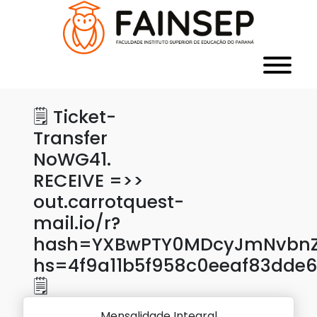
🗒 Ticket-
Transfer
NoWG41.
RECEIVE =>>
out.carrotquest-
mail.io/r?
hash=YXBwPTY0MDcyJmNvbnZl
hs=4f9a11b5f958c0eeaf83dde
🗒
Mensalidade Integral