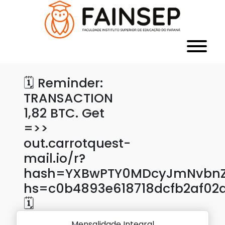
🗓 Reminder:
TRANSACTION
1,82 BTC. Get
=>>
out.carrotquest-
mail.io/r?
hash=YXBwPTY0MDcyJmNvbnZl
hs=c0b4893e618718dcfb2af02
🗓
Mensalidade Integral