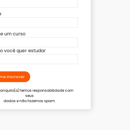
e
ne um curso
lo você quer estudar
me inscrever
tranquilo(a) temos responsabilidade com
seus
dados e não fazemos spam.