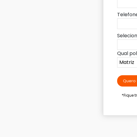
Telefon
Selecio
Qual po
Quero 
*Fique 