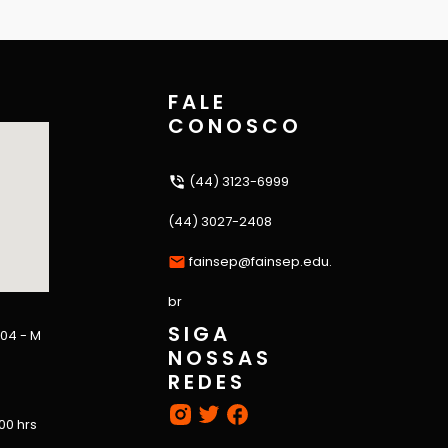
FALE
CONOSCO
(44) 3123-6999
(44) 3027-2408
fainsep@fainsep.edu.
br
SIGA
 04 - M
NOSSAS
REDES
:00 hrs