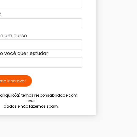
e
ne um curso
lo você quer estudar
me inscrever
tranquilo(a) temos responsabilidade com
seus
dados e não fazemos spam.