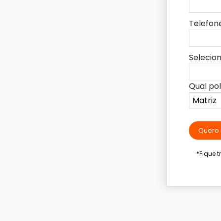
Telefon
Selecio
Qual po
Quero 
*Fique 