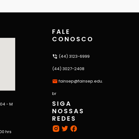
FALE
CONOSCO
(44) 3123-6999
(44) 3027-2408
fainsep@fainsep.edu.
br
SIGA
 04 - M
NOSSAS
REDES
:00 hrs