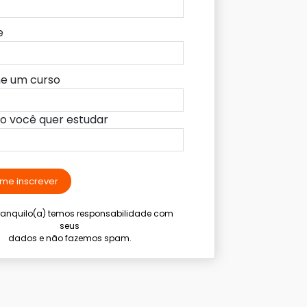
e
ne um curso
lo você quer estudar
me inscrever
tranquilo(a) temos responsabilidade com
seus
dados e não fazemos spam.