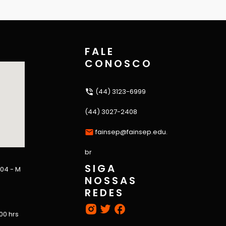
FALE
CONOSCO
(44) 3123-6999
(44) 3027-2408
fainsep@fainsep.edu.
br
SIGA
 04 - M
NOSSAS
REDES
:00 hrs