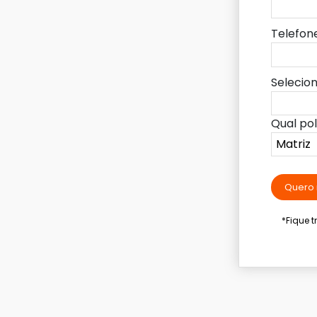
Telefon
Selecio
Qual po
Quero 
*Fique 