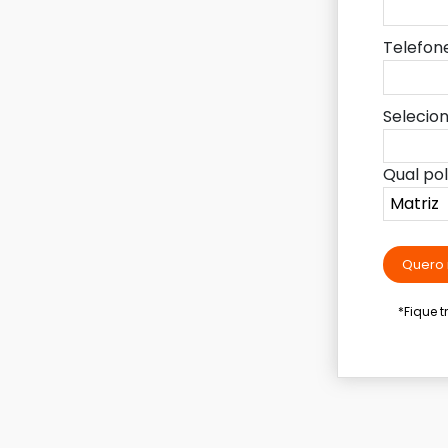
Telefon
Selecio
Qual po
Quero 
*Fique 