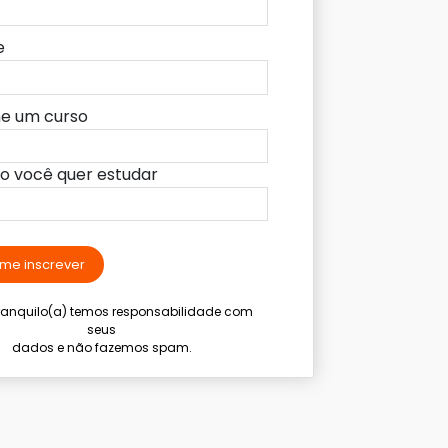
e
ne um curso
lo você quer estudar
me inscrever
tranquilo(a) temos responsabilidade com
seus
dados e não fazemos spam.