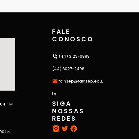
FALE
CONOSCO
(44) 3123-6999
(44) 3027-2408
fainsep@fainsep.edu.
br
SIGA
 04 - M
NOSSAS
REDES
:00 hrs