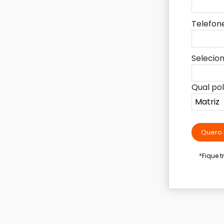
Telefon
Selecio
Qual po
Quero 
*Fique 