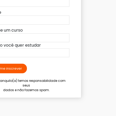
e
ne um curso
lo você quer estudar
me inscrever
tranquilo(a) temos responsabilidade com
seus
dados e não fazemos spam.