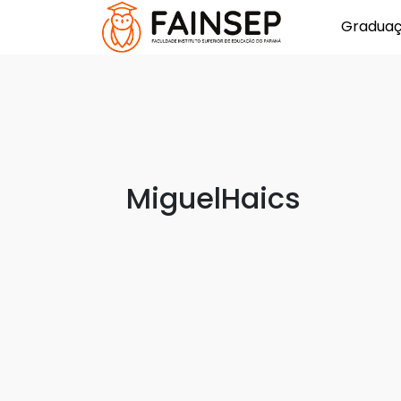
Gradua
MiguelHaics