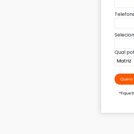
Telefon
Selecio
Qual po
Quero 
*Fique 