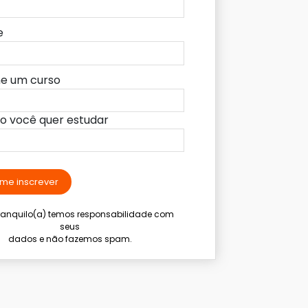
e
ne um curso
lo você quer estudar
me inscrever
tranquilo(a) temos responsabilidade com
seus
dados e não fazemos spam.