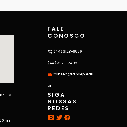
FALE
CONOSCO
(44) 3123-6999
(44) 3027-2408
fainsep@fainsep.edu.
br
SIGA
 04 - M
NOSSAS
REDES
:00 hrs