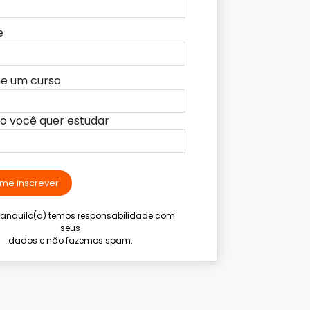
e
ne um curso
lo você quer estudar
me inscrever
tranquilo(a) temos responsabilidade com
seus
dados e não fazemos spam.