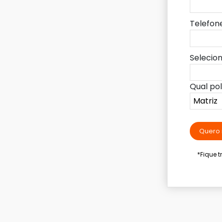
Telefon
Selecio
Qual po
Quero 
*Fique 