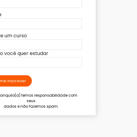
e
ne um curso
lo você quer estudar
me inscrever
tranquilo(a) temos responsabilidade com
seus
dados e não fazemos spam.