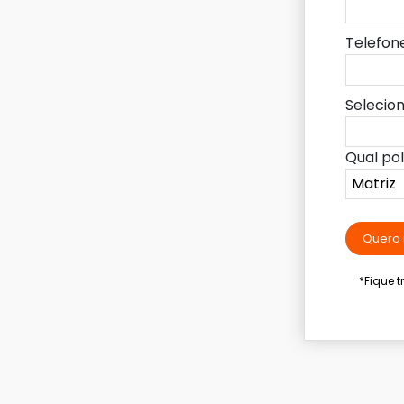
Telefon
Selecio
Qual po
Quero 
*Fique 