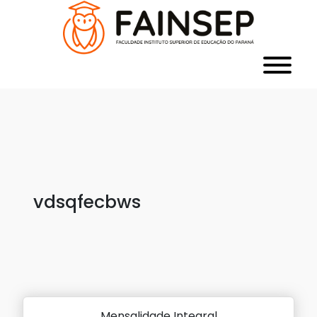
vdsqfecbws
Mensalidade Integral