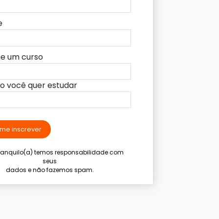
e
ne um curso
lo você quer estudar
me inscrever
tranquilo(a) temos responsabilidade com
seus
dados e não fazemos spam.