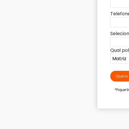
Telefon
Selecio
Qual po
Quero 
*Fique 