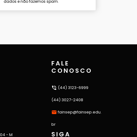
dados e não fazemos spam.
FALE
CONOSCO
(44) 3123-6999
(44) 3027-2408
fainsep@fainsep.edu.
br
SIGA
 04 - M