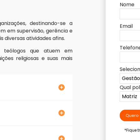
Nome
anizações, destinando-se a
Email
uem em supervisão, gerência e
is diversas atividades afins.
Telefon
 e teólogos que atuem em
uições religiosas e suas mais
Selecio
Qual po
Quero 
*Fique 