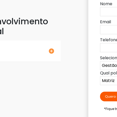
Nome
nvolvimento
Email
l
Telefon
Selecio
Qual po
Quero 
*Fique 