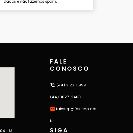
dados e não fazemos spam.
FALE
CONOSCO
(44) 3123-6999
(44) 3027-2408
fainsep@fainsep.edu.
br
SIGA
 04 - M