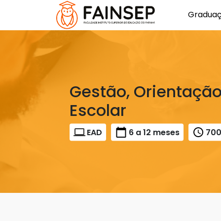
Gradua
Gestão, Orientação
Escolar
EAD
6 a 12 meses
70