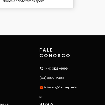
dados e não fazemos spam.
FALE
CONOSCO
(44) 3123-6999
(44) 3027-2408
fainsep@fainsep.edu.
br
SIGA
 04 - M