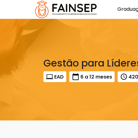
Gradua
Gestão para Lídere
EAD
6 a 12 meses
42