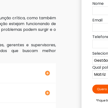
Nome
 função crítica, como também
Email
zação estejam funcionando de
s problemas podem surgir e o
Telefon
, gerentes e supervisores,
uados que buscam melhor
Selecio
Qual po
Quero 
*Fique 