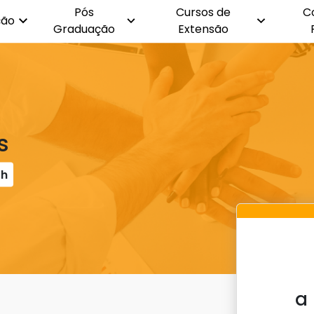
Pós
Cursos de
C
ção
Graduação
Extensão
s
0h
a