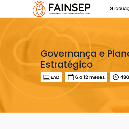
Gradua
Governança e Pla
Estratégico
EAD
6 a 12 meses
48