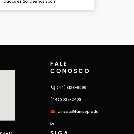
dados e não fazemos spam.
FALE
CONOSCO
(44) 3123-6999
(44) 3027-2408
fainsep@fainsep.edu.
br
SIGA
 04 - M