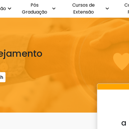
Pós
Cursos de
C
ção
Graduação
Extensão
nejamento
0h
a