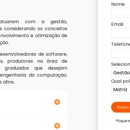
Nome
a atuarem com a gestão,
Email
s considerando os conceitos
envolvimento e otimização de
ção.
Telefon
desenvolvedores de software,
es, produtores na área de
Selecio
is graduados que desejam
 engenharia da computação,
Qual po
 afins.
Quero 
*Fique 