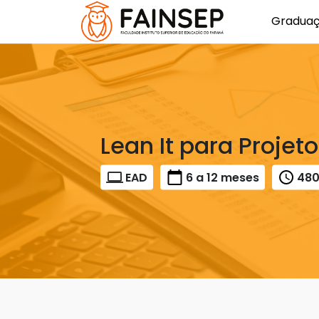
Gradua
Lean It para Projet
EAD
6 a 12 meses
48