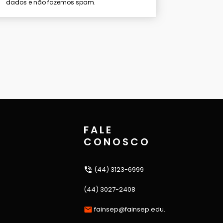
dados e não fazemos spam.
FALE
CONOSCO
(44) 3123-6999
(44) 3027-2408
fainsep@fainsep.edu.