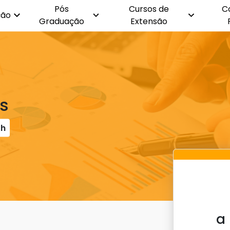
Pós
Cursos de
C
ção
Graduação
Extensão
os
0h
a