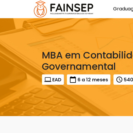
Gradua
MBA em Contabilid
Governamental
EAD
6 a 12 meses
54