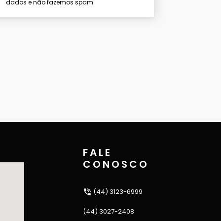
dados e não fazemos spam.
FALE
CONOSCO
(44) 3123-6999
(44) 3027-2408