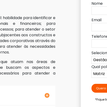
Nome
 habilidade para identificar e
Email
onais e financeiros; para
cessos; para atender o setor
subjacentes aos constructos e
Telefon
ades corporativas através do
para atender às necessidades
ernos.
Selecio
s que atuam nas áreas de
Qual po
 que buscam os aspectos e
ecessários para atender a
Quero 
*Fique 