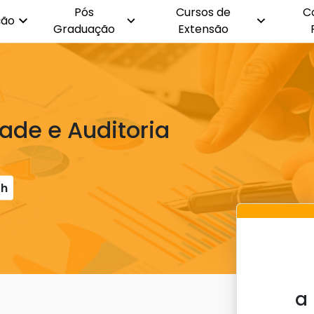
Pós
Cursos de
C
ção
Graduação
Extensão
ade e Auditoria
0h
a