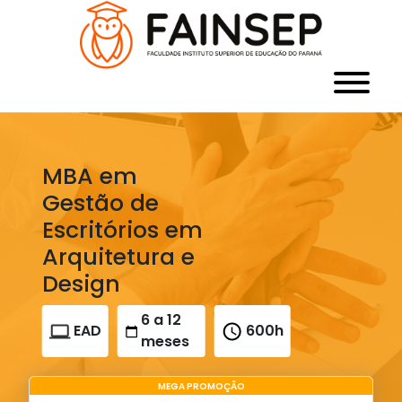
MBA em
Gestão de
Escritórios em
Arquitetura e
Design
6 a 12
EAD
600h
meses
MEGA PROMOÇÃO