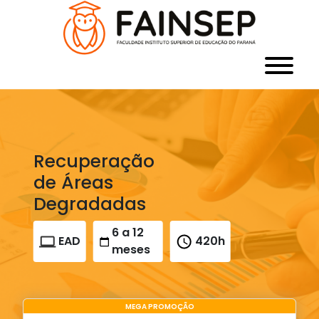
Recuperação
de Áreas
Degradadas
6 a 12
EAD
420h
meses
MEGA PROMOÇÃO