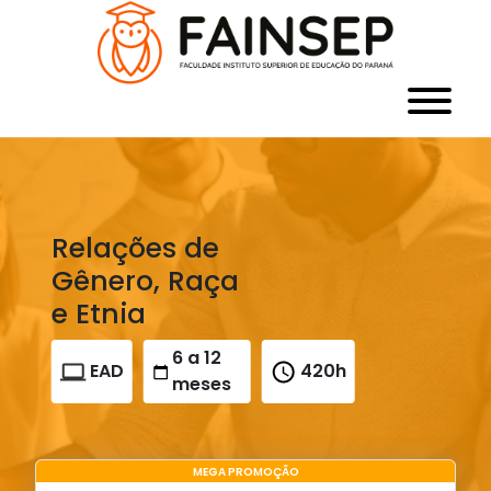
Relações de
Gênero, Raça
e Etnia
6 a 12
EAD
420h
meses
MEGA PROMOÇÃO