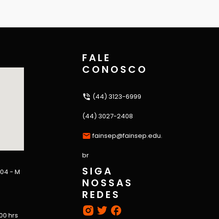
FALE
CONOSCO
(44) 3123-6999
(44) 3027-2408
fainsep@fainsep.edu.
br
SIGA
 04 - M
NOSSAS
REDES
:00 hrs