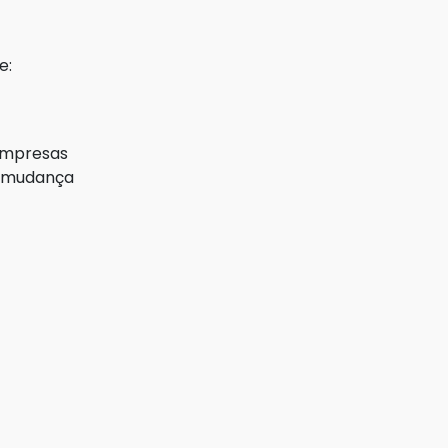
e:
 empresas
e mudança