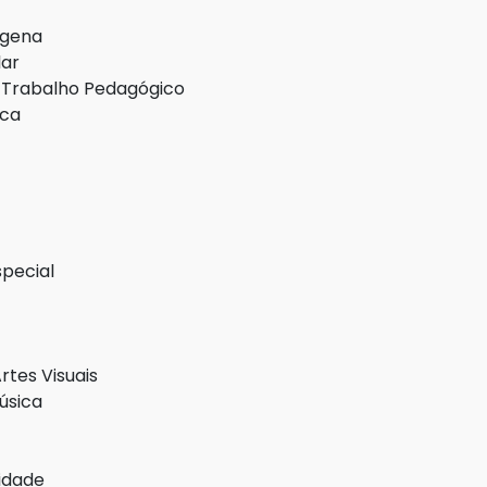
dígena
lar
 Trabalho Pedagógico
ica
special
rtes Visuais
úsica
cidade