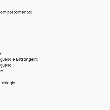
o-Comportamental
e
uguesa e Estrangeira
uguesa
sa
ociologia