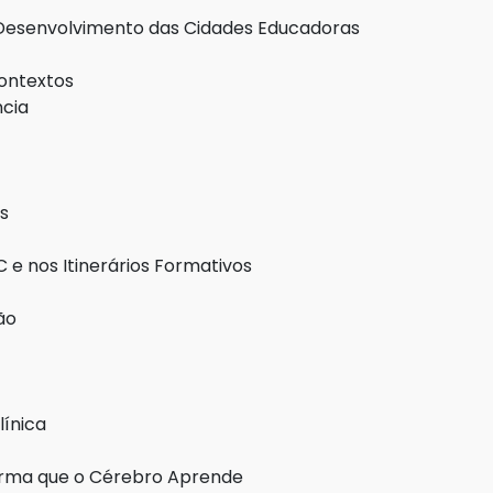
 Desenvolvimento das Cidades Educadoras
ontextos
ncia
s
 e nos Itinerários Formativos
ão
línica
rma que o Cérebro Aprende