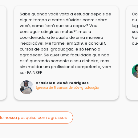
Sabe quando você volta a estudar depois de
Co
algum tempo e certas dúvidas caem sobre
eu
você, como ‘será que sou capaz? Vou
lu
conseguir atingir as metas?’, mas a
so
coordenadora te auxilia de uma maneira
Vo
inexplicável. Me formei em 2019, e concluí 5
qu
cursos de pós-graduação, e só tenho a
agradecer. Se quer uma faculdade que não
está querendo somente o seu dinheiro, mas
sim moldar um profissional competente, vem
ser FAINSEP.
Grasiele B. de Sá Rodrigues
Egressa de 5 cursos de pós-graduação
 de nossa pesquisa com egressos