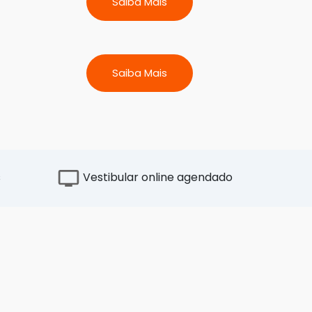
Saiba Mais
Tecnologia
Saúde
Saiba Mais
Engenharia
Arquitetura
s
Vestibular online agendado