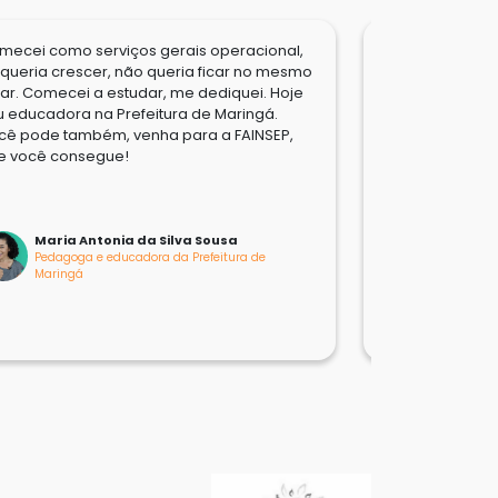
mecei como serviços gerais operacional,
Estudar na FAIN
 queria crescer, não queria ficar no mesmo
maior sonho, d
gar. Comecei a estudar, me dediquei. Hoje
ensino superior
u educadora na Prefeitura de Maringá.
gente nunca pod
cê pode também, venha para a FAINSEP,
me abriu portas
e você consegue!
Maria Antonia da Silva Sousa
Paula d
Pedagoga e educadora da Prefeitura de
Egressa d
Maringá