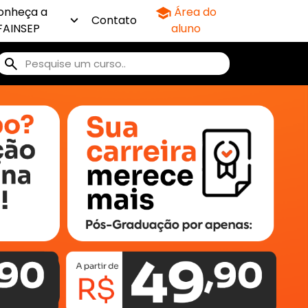
onheça a
Área do
Contato
FAINSEP
aluno