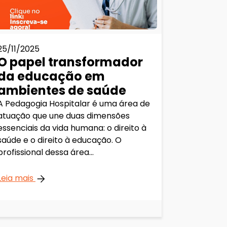
25/11/2025
31/10/202
O papel transformador
O pape
da educação em
esport
ambientes de saúde
desem
dos at
A Pedagogia Hospitalar é uma área de
atuação que une duas dimensões
O treinam
essenciais da vida humana: o direito à
consolida
saúde e o direito à educação. O
estratégic
profissional dessa área...
esporte. 
desempenho
Leia mais
Leia mais