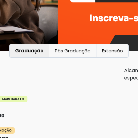
Graduação
Pós Graduação
Extensão
Alcan
espec
MAIS BARATO
90
OMOÇÃO
nos